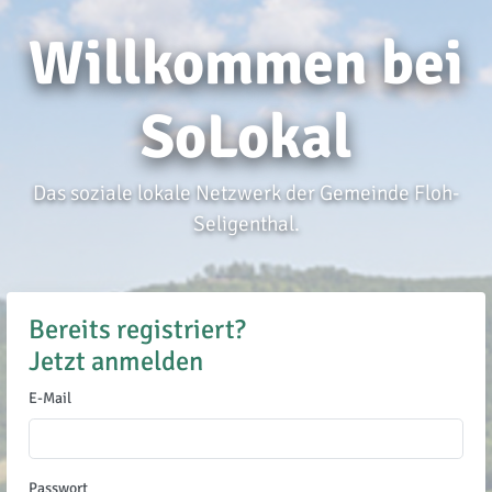
Willkommen bei
SoLokal
Das soziale lokale Netzwerk der Gemeinde Floh-
Seligenthal.
Bereits registriert?
Jetzt anmelden
E-Mail
Passwort