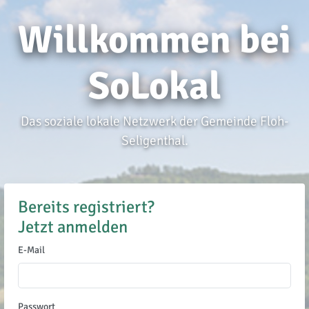
Willkommen bei
SoLokal
Das soziale lokale Netzwerk der Gemeinde Floh-
Seligenthal.
Bereits registriert?
Jetzt anmelden
E-Mail
Passwort