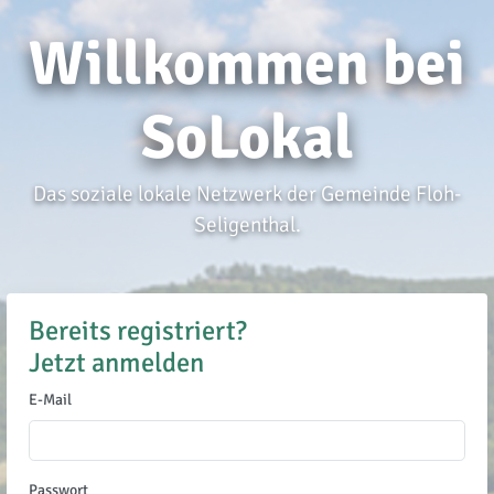
Willkommen bei
SoLokal
Das soziale lokale Netzwerk der Gemeinde Floh-
Seligenthal.
Bereits registriert?
Jetzt anmelden
E-Mail
Passwort