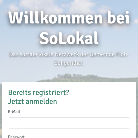
Willkommen bei
SoLokal
Das soziale lokale Netzwerk der Gemeinde Floh-
Seligenthal.
Bereits registriert?
Jetzt anmelden
E-Mail
Passwort