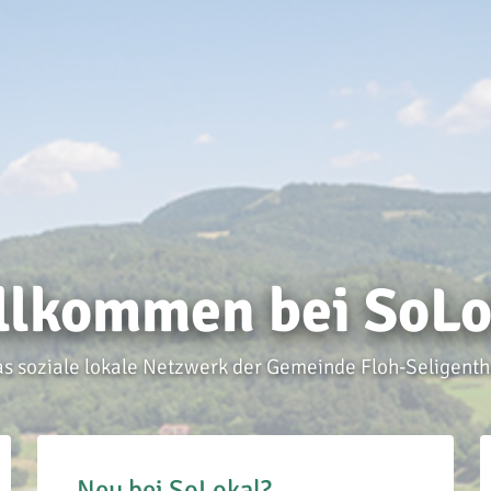
llkommen bei SoLo
s soziale lokale Netzwerk der Gemeinde Floh-Seligenth
Neu bei SoLokal?