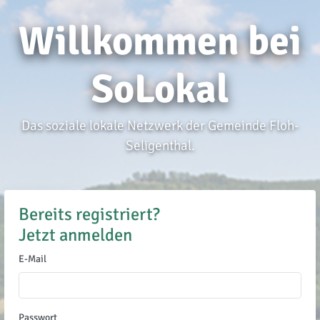
Willkommen bei
SoLokal
Das soziale lokale Netzwerk der Gemeinde Floh-
Seligenthal.
Bereits registriert?
Jetzt anmelden
E-Mail
Passwort