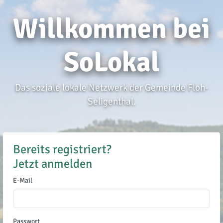
Willkommen bei
SoLokal
Das soziale lokale Netzwerk der Gemeinde Floh-
Seligenthal.
Bereits registriert?
Jetzt anmelden
E-Mail
Passwort