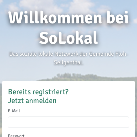
Willkommen bei
SoLokal
Das soziale lokale Netzwerk der Gemeinde Floh-
Seligenthal.
Bereits registriert?
Jetzt anmelden
E-Mail
Passwort